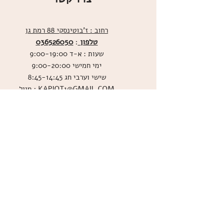
רחוב : ז'בוטינסקי 88 רמת גן
טלפון
036526050
:
שעות : א-ד 9:00-19:00
ימי חמישי 9:00-20:00
שישי וערבי חג 8:45-14:45
מייל : KAPIOT1@GMAIL.COM
שירות לקוחות בוואטסאפ
ו
שליחת תמונות אכילות
036526060
מדיניות האתר
ביטול עסקה
משלוחים
הצהרת נגישות
תקנון