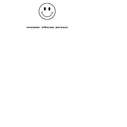
שירות מעולה ומחויך
צרו קשר
רחוב : ז'בוטינסקי 88 רמת גן
טלפון
036526050
:
שעות : א-ד 9:00-19:00
ימי חמישי 9:00-20:00
שישי וערבי חג 8:45-14:45
מייל : KAPIOT1@GMAIL.COM