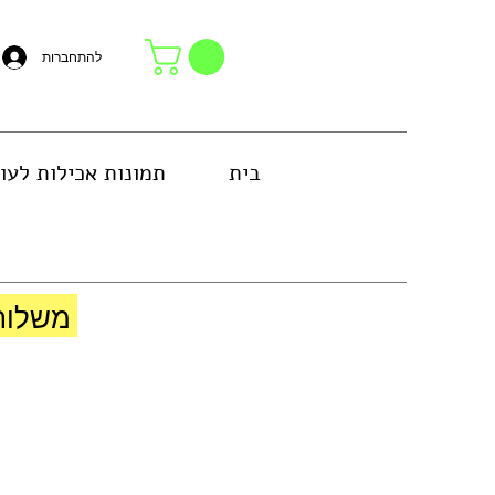
להתחברות
בית
תמונות אכילות לעו
באזור גוש דן או באיסוף עצמי בחנות
משלוח