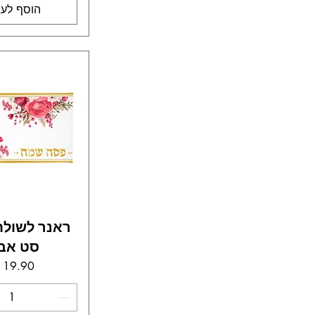
הוסף לעג
ראנר לשולח
סט אב
מחי