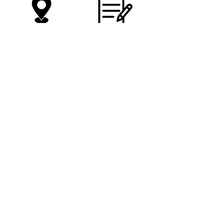
כל הקניות במקום 1
מיקום מרכזי
שירות מעולה ומחויך
צרו קשר
רחוב : ז'בוטינסקי 88 רמת גן