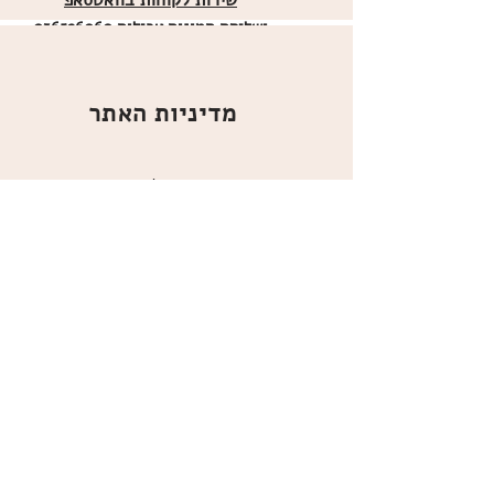
שירות לקוחות בוואטסאפ
ו
שליחת תמונות אכילות
036526060
מדיניות האתר
ביטול עסקה
משלוחים
הצהרת נגישות
תקנון
אודות
מועדון הלקוחות
הרשמו למועדון הלקוחות שלנו
כדי לקבל עידכונים, מוצרים חדשים