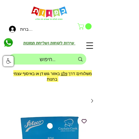
להתחברות
שירות לקוחות ושליחת תמונות
משלוחים: דרך
וולט
באזור גוש דן או באיסוף עצמי
בחנות