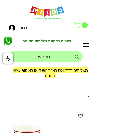
להתחברות
שירות לקוחות ושליחת תמונות
משלוחים: דרך
וולט
באזור גוש דן או באיסוף עצמי
בחנות