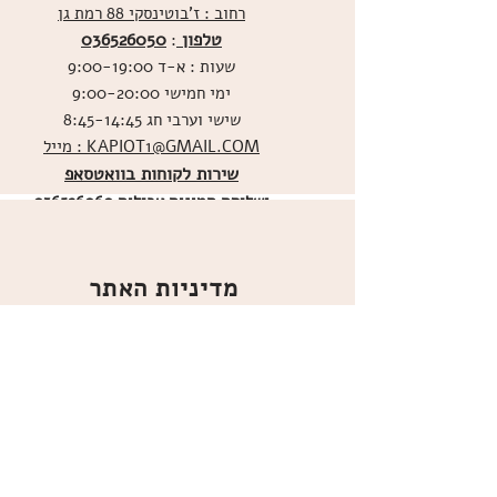
רחוב : ז'בוטינסקי 88 רמת גן
טלפון
036526050
:
שעות : א-ד 9:00-19:00
ימי חמישי 9:00-20:00
שישי וערבי חג 8:45-14:45
מייל : KAPIOT1@GMAIL.COM
שירות לקוחות בוואטסאפ
ו
שליחת תמונות אכילות
036526060
מדיניות האתר
ביטול עסקה
משלוחים
הצהרת נגישות
תקנון
אודות