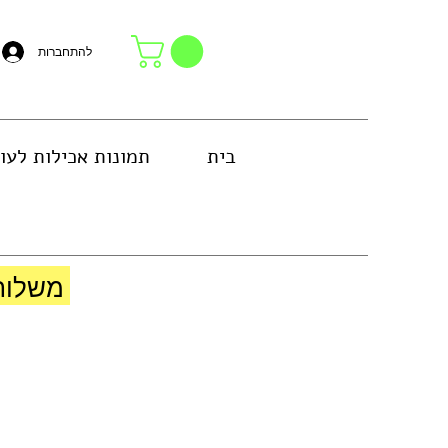
להתחברות
בית
תמונות אכילות לעו
באזור גוש דן או באיסוף עצמי בחנות
משלוח