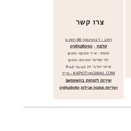
צרו קשר
רחוב : ז'בוטינסקי 88 רמת גן
טלפון
036526050
:
שעות : א-ד 9:00-19:00
ימי חמישי 9:00-20:00
שישי וערבי חג 8:45-14:45
מייל : KAPIOT1@GMAIL.COM
שירות לקוחות בוואטסאפ
ו
שליחת תמונות אכילות
036526060