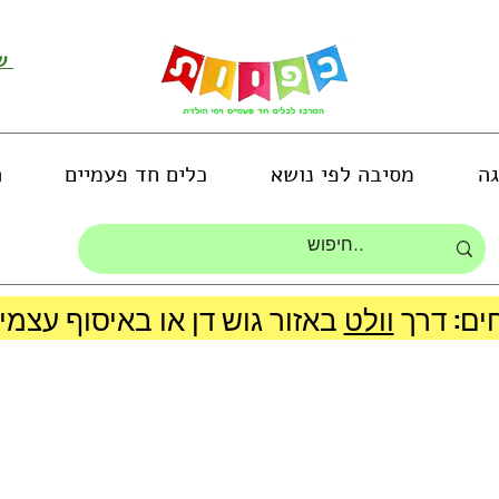
שירות לקוחות ושליחת תמונות
גה
מסיבה לפי נושא
כלים חד פעמיים
ה
ים: דרך
וולט