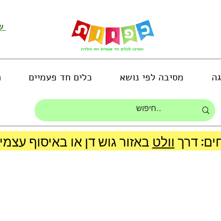
שירות לקוחות ושליחת תמונות
גה
מסיבה לפי נושא
כלים חד פעמיים
ה
ים: דרך
וולט