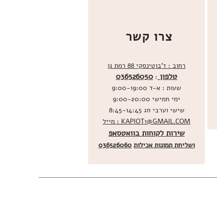
צרו קשר
רחוב : ז'בוטינסקי 88 רמת גן
טלפון
036526050
:
שעות : א-ד 9:00-19:00
ימי חמישי 9:00-20:00
שישי וערבי חג 8:45-14:45
מייל : KAPIOT1@GMAIL.COM
שירות לקוחות בוואטסאפ
ו
שליחת תמונות אכילות
036526060