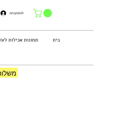
להתחברות
בית
תמונות אכילות לעו
באזור גוש דן או באיסוף עצמי בחנות
משלוח