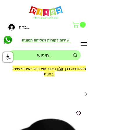
להתחברות
שירות לקוחות ושליחת תמונות
משלוחים: דרך
וולט
באזור גוש דן או באיסוף עצמי
בחנות