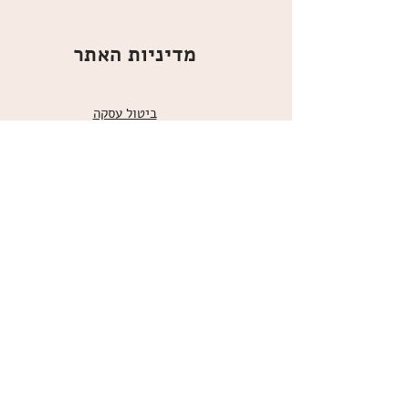
מדיניות האתר
ביטול עסקה
משלוחים
הצהרת נגישות
תקנון
אודות
מועדון הלקוחות
הרשמו למועדון הלקוחות שלנו
כדי לקבל עידכונים, מוצרים חדשים
ומבצעים לחברי המועדון