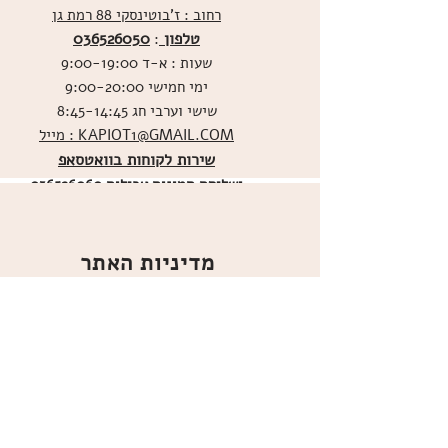
רחוב : ז'בוטינסקי 88 רמת גן
טלפון
036526050
:
שעות : א-ד 9:00-19:00
ימי חמישי 9:00-20:00
שישי וערבי חג 8:45-14:45
מייל : KAPIOT1@GMAIL.COM
שירות לקוחות בוואטסאפ
ו
שליחת תמונות אכילות
036526060
מדיניות האתר
ביטול עסקה
משלוחים
הצהרת נגישות
תקנון
אודות