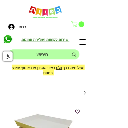
להתחברות
שירות לקוחות ושליחת תמונות
משלוחים: דרך
וולט
באזור גוש דן או באיסוף עצמי
בחנות