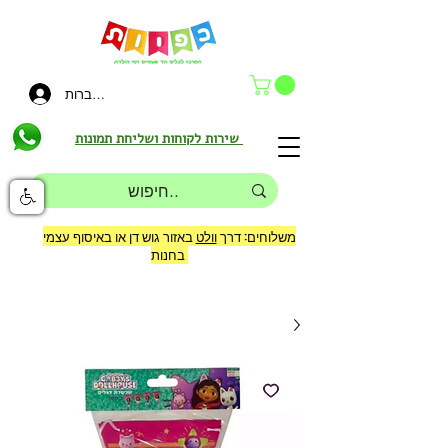
להתחברות
שירות לקוחות ושליחת תמונות
משלוחים: דרך
וולט
באזור גוש דן או באיסוף עצמי
בחנות