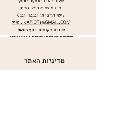
שעות : א-ד 9:00-19:00
ימי חמישי 9:00-20:00
שישי וערבי חג 8:45-14:45
מייל : KAPIOT1@GMAIL.COM
שירות לקוחות בוואטסאפ
ו
שליחת תמונות אכילות
036526060
מדיניות האתר
ביטול עסקה
משלוחים
הצהרת נגישות
תקנון
אודות
מועדון הלקוחות