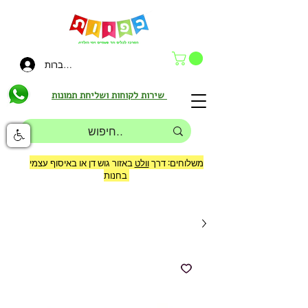
להתחברות
שירות לקוחות ושליחת תמונות
משלוחים: דרך
וולט
באזור גוש דן או באיסוף עצמי
בחנות