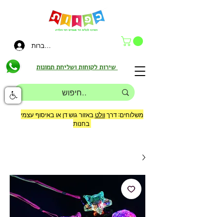
להתחברות
שירות לקוחות ושליחת תמונות
משלוחים: דרך
וולט
באזור גוש דן או באיסוף עצמי
בחנות