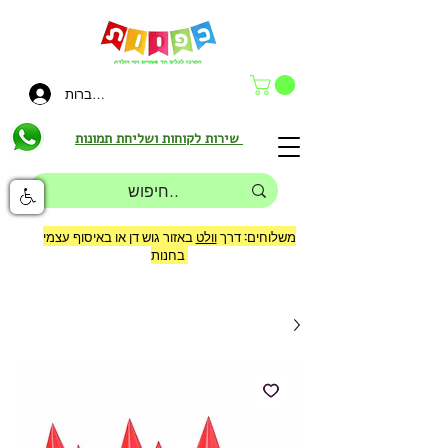
להתחברות
שירות לקוחות ושליחת תמונות
משלוחים: דרך
וולט
באזור גוש דן או באיסוף עצמי
בחנות