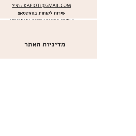
מייל : KAPIOT1@GMAIL.COM
שירות לקוחות בוואטסאפ
ו
שליחת תמונות אכילות
036526060
מדיניות האתר
ביטול עסקה
משלוחים
הצהרת נגישות
תקנון
אודות
מועדון הלקוחות