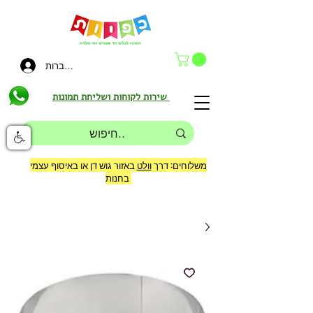
להתחברות
שירות לקוחות ושליחת תמונות
משלוחים: דרך
וולט
באזור גוש דן או באיסוף עצמי
בחנות