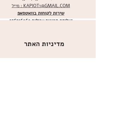
מייל : KAPIOT1@GMAIL.COM
שירות לקוחות בוואטסאפ
ו
שליחת תמונות אכילות
036526060
מדיניות האתר
ביטול עסקה
משלוחים
הצהרת נגישות
תקנון
אודות
מועדון הלקוחות