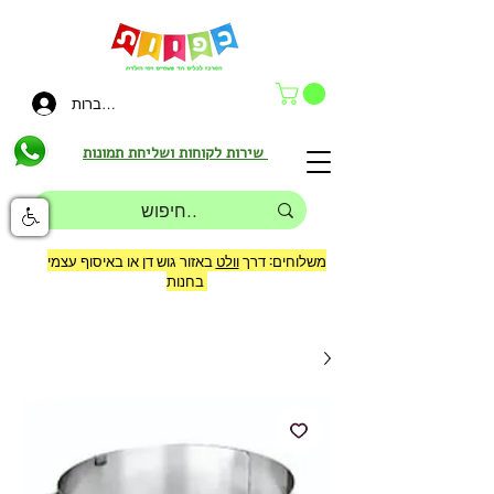
להתחברות
שירות לקוחות ושליחת תמונות
משלוחים: דרך
וולט
באזור גוש דן או באיסוף עצמי
בחנות