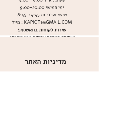
שעות : א-ד 9:00-19:00
ימי חמישי 9:00-20:00
שישי וערבי חג 8:45-14:45
מייל : KAPIOT1@GMAIL.COM
שירות לקוחות בוואטסאפ
ו
שליחת תמונות אכילות
036526060
מדיניות האתר
ביטול עסקה
משלוחים
הצהרת נגישות
תקנון
אודות
מועדון הלקוחות