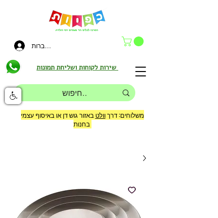
להתחברות
שירות לקוחות ושליחת תמונות
משלוחים: דרך
וולט
באזור גוש דן או באיסוף עצמי
בחנות