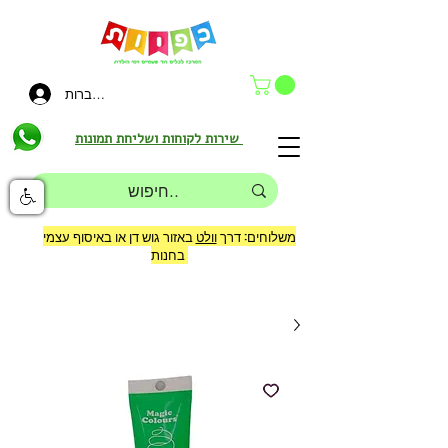
להתחברות
שירות לקוחות ושליחת תמונות
משלוחים: דרך
וולט
באזור גוש דן או באיסוף עצמי
בחנות