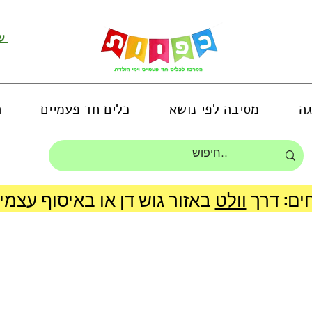
שירות לקוחות ושליחת תמונות
גה
מסיבה לפי נושא
כלים חד פעמיים
ה
ים: דרך
וולט