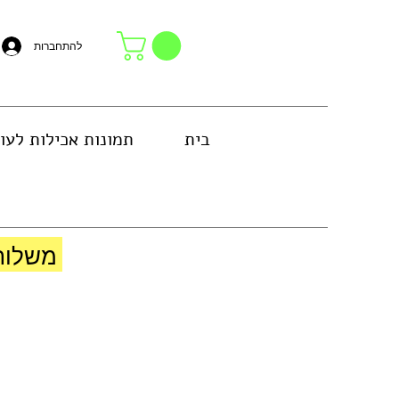
להתחברות
בית
תמונות אכילות לעו
באזור גוש דן או באיסוף עצמי בחנות
משלוח