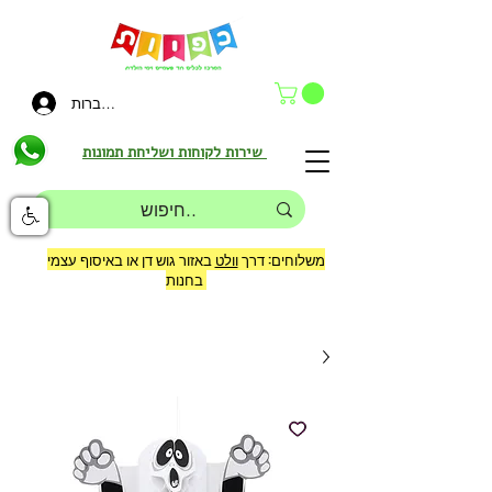
להתחברות
שירות לקוחות ושליחת תמונות
משלוחים: דרך
וולט
באזור גוש דן או באיסוף עצמי
בחנות