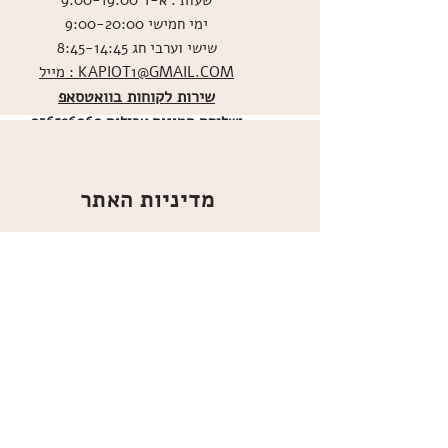
שעות : א-ד 9:00-19:00
ימי חמישי 9:00-20:00
שישי וערבי חג 8:45-14:45
מייל : KAPIOT1@GMAIL.COM
שירות לקוחות בוואטסאפ
ו
שליחת תמונות אכילות
036526060
מדיניות האתר
ביטול עסקה
משלוחים
הצהרת נגישות
תקנון
אודות
מועדון הלקוחות