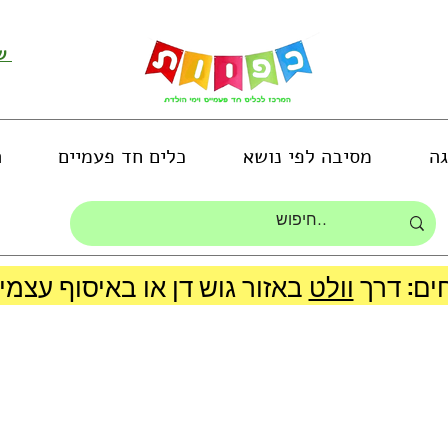
שירות לקוחות ושליחת תמונות
גה
מסיבה לפי נושא
כלים חד פעמיים
ה
ים: דרך
וולט