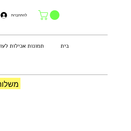
להתחברות
בית
תמונות אכילות לעו
באזור גוש דן או באיסוף עצמי בחנות
משלוח