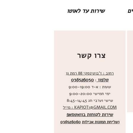
שירות עד לאוטו
צרו קשר
רחוב : ז'בוטינסקי 88 רמת גן
טלפון
036526050
:
שעות : א-ד 9:00-19:00
ימי חמישי 9:00-20:00
שישי וערבי חג 8:45-14:45
מייל : KAPIOT1@GMAIL.COM
שירות לקוחות בוואטסאפ
ו
שליחת תמונות אכילות
036526060