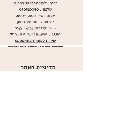
רחוב : ז'בוטינסקי 88 רמת גן
טלפון
036526050
:
שעות : א-ד 9:00-19:00
ימי חמישי 9:00-20:00
שישי וערבי חג 8:45-14:45
מייל : KAPIOT1@GMAIL.COM
שירות לקוחות בוואטסאפ
ו
שליחת תמונות אכילות
036526060
מדיניות האתר
ביטול עסקה
משלוחים
הצהרת נגישות
תקנון
אודות