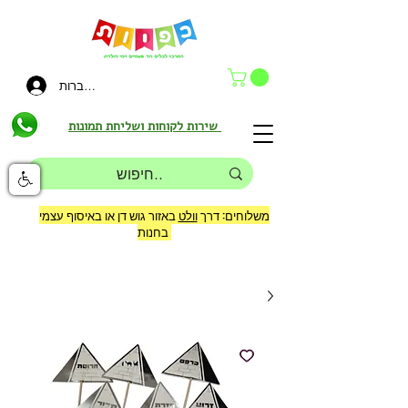
להתחברות
שירות לקוחות ושליחת תמונות
משלוחים: דרך
וולט
באזור גוש דן או באיסוף עצמי
בחנות