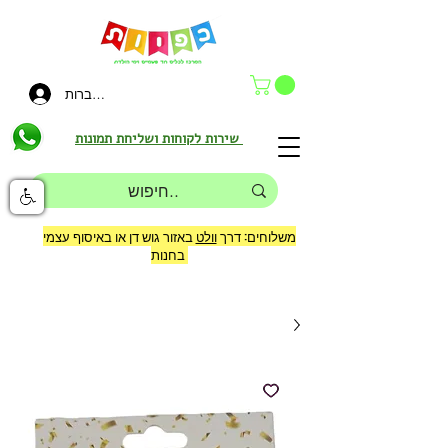
להתחברות
שירות לקוחות ושליחת תמונות
משלוחים: דרך
וולט
באזור גוש דן או באיסוף עצמי
בחנות