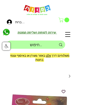
להתחברות
שירות לקוחות ושליחת תמונות
משלוחים: דרך
וולט
באזור גוש דן או באיסוף עצמי
בחנות