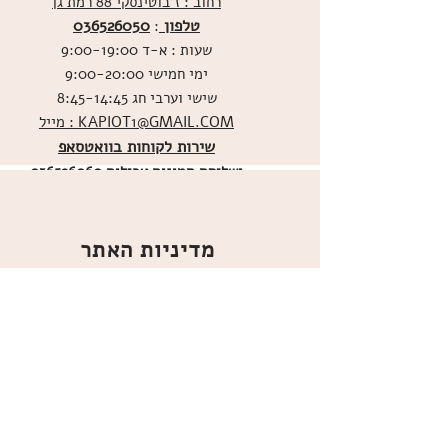
רחוב : ז'בוטינסקי 88 רמת גן
טלפון
036526050
:
שעות : א-ד 9:00-19:00
ימי חמישי 9:00-20:00
שישי וערבי חג 8:45-14:45
מייל : KAPIOT1@GMAIL.COM
שירות לקוחות בוואטסאפ
ו
שליחת תמונות אכילות
036526060
מדיניות האתר
ביטול עסקה
משלוחים
הצהרת נגישות
תקנון
אודות