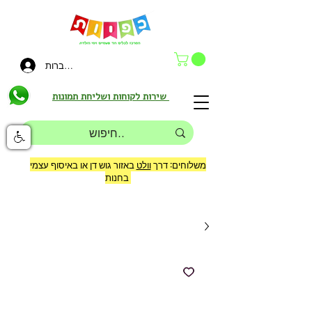
להתחברות
שירות לקוחות ושליחת תמונות
משלוחים: דרך
וולט
באזור גוש דן או באיסוף עצמי
בחנות