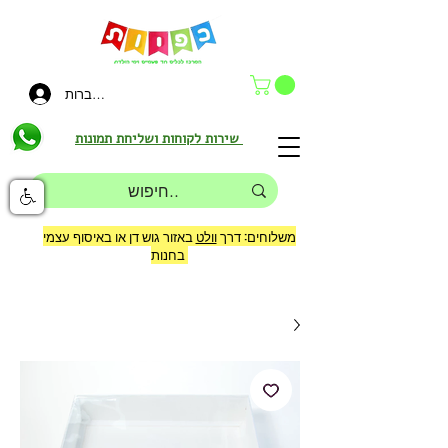
להתחברות
שירות לקוחות ושליחת תמונות
משלוחים: דרך
וולט
באזור גוש דן או באיסוף עצמי
בחנות