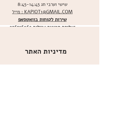
שישי וערבי חג 8:45-14:45
מייל : KAPIOT1@GMAIL.COM
שירות לקוחות בוואטסאפ
ו
שליחת תמונות אכילות
036526060
מדיניות האתר
ביטול עסקה
משלוחים
הצהרת נגישות
תקנון
אודות
מועדון הלקוחות