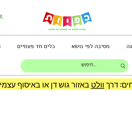
שירות לקוחות ושליחת תמונות
גה
מסיבה לפי נושא
כלים חד פעמיים
ה
ים: דרך
וולט