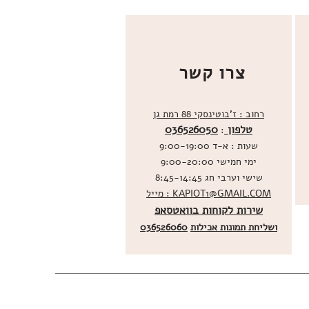
צרו קשר
רחוב : ז'בוטינסקי 88 רמת גן
טלפון
036526050
:
שעות : א-ד 9:00-19:00
ימי חמישי 9:00-20:00
שישי וערבי חג 8:45-14:45
מייל : KAPIOT1@GMAIL.COM
שירות לקוחות בוואטסאפ
ו
שליחת תמונות אכילות
036526060