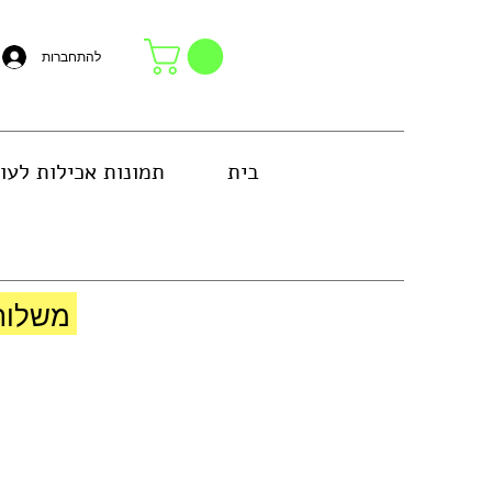
להתחברות
בית
תמונות אכילות לעו
באזור גוש דן או באיסוף עצמי בחנות
משלוח