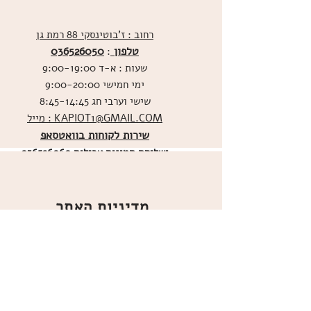
רחוב : ז'בוטינסקי 88 רמת גן
טלפון
036526050
:
שעות : א-ד 9:00-19:00
ימי חמישי 9:00-20:00
שישי וערבי חג 8:45-14:45
מייל : KAPIOT1@GMAIL.COM
שירות לקוחות בוואטסאפ
ו
שליחת תמונות אכילות
036526060
מדיניות האתר
ביטול עסקה
משלוחים
הצהרת נגישות
תקנון