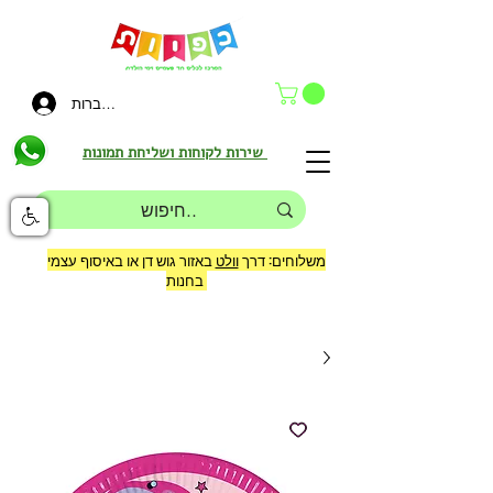
להתחברות
שירות לקוחות ושליחת תמונות
משלוחים: דרך
וולט
באזור גוש דן או באיסוף עצמי
בחנות