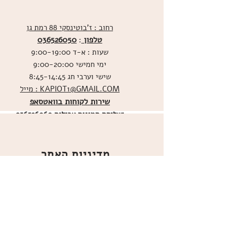
רחוב : ז'בוטינסקי 88 רמת גן
טלפון
036526050
:
שעות : א-ד 9:00-19:00
ימי חמישי 9:00-20:00
שישי וערבי חג 8:45-14:45
מייל : KAPIOT1@GMAIL.COM
שירות לקוחות בוואטסאפ
ו
שליחת תמונות אכילות
036526060
מדיניות האתר
ביטול עסקה
משלוחים
הצהרת נגישות
תקנון