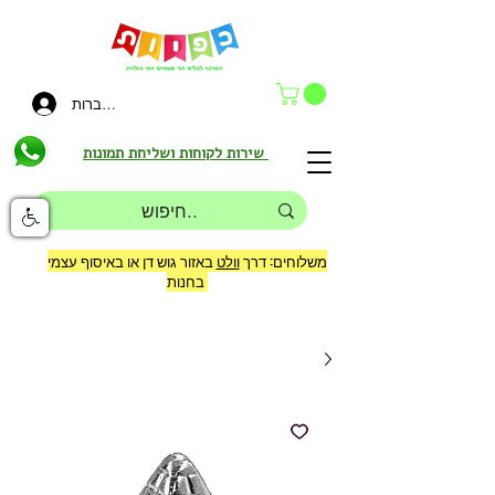
להתחברות
שירות לקוחות ושליחת תמונות
משלוחים: דרך
וולט
באזור גוש דן או באיסוף עצמי
בחנות