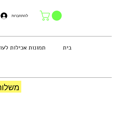
להתחברות
בית
תמונות אכילות לעו
באזור גוש דן או באיסוף עצמי בחנות
משלוח