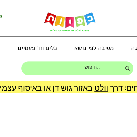
שירות לקוחות ושליחת תמונות
גה
מסיבה לפי נושא
כלים חד פעמיים
ה
ים: דרך
וולט