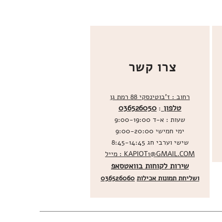
צרו קשר
רחוב : ז'בוטינסקי 88 רמת גן
טלפון
036526050
:
שעות : א-ד 9:00-19:00
ימי חמישי 9:00-20:00
שישי וערבי חג 8:45-14:45
מייל : KAPIOT1@GMAIL.COM
שירות לקוחות בוואטסאפ
ו
שליחת תמונות אכילות
036526060