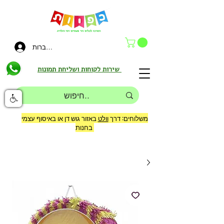
להתחברות
שירות לקוחות ושליחת תמונות
משלוחים: דרך
וולט
באזור גוש דן או באיסוף עצמי
בחנות