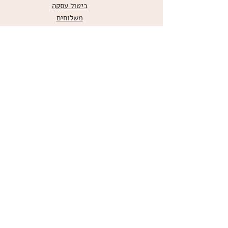
ביטול עסקה
משלוחים
הצהרת נגישות
תקנון
אודות
מועדון הלקוחות
הרשמו למועדון הלקוחות שלנו
כדי לקבל עידכונים, מוצרים חדשים
ומבצעים לחברי המועדון
קטגוריות ראשיות
דפים אכילים לעוגה