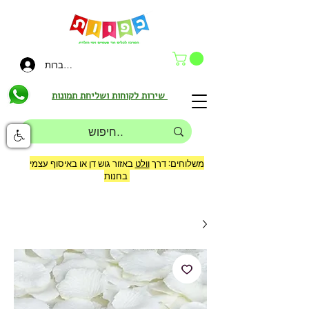
להתחברות
שירות לקוחות ושליחת תמונות
משלוחים: דרך
וולט
באזור גוש דן או באיסוף עצמי
בחנות