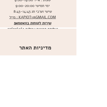
שעות : א-ד 9:00-19:00
ימי חמישי 9:00-20:00
שישי וערבי חג 8:45-14:45
מייל : KAPIOT1@GMAIL.COM
שירות לקוחות בוואטסאפ
ו
שליחת תמונות אכילות
036526060
מדיניות האתר
ביטול עסקה
משלוחים
הצהרת נגישות
תקנון
אודות
מועדון הלקוחות