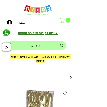
להתחברות
שירות לקוחות ושליחת תמונות
משלוחים: דרך
וולט
באזור גוש דן או באיסוף עצמי
בחנות