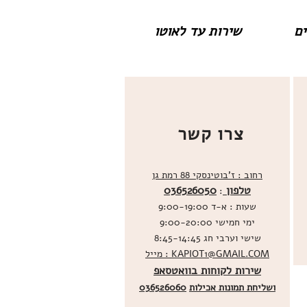
שירות עד לאוטו
צרו קשר
רחוב : ז'בוטינסקי 88 רמת גן
טלפון
036526050
:
שעות : א-ד 9:00-19:00
ימי חמישי 9:00-20:00
שישי וערבי חג 8:45-14:45
מייל : KAPIOT1@GMAIL.COM
שירות לקוחות בוואטסאפ
ו
שליחת תמונות אכילות
036526060