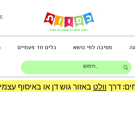
שירות לקוחות ושליחת תמונות
גה
מסיבה לפי נושא
כלים חד פעמיים
ה
ים: דרך
וולט