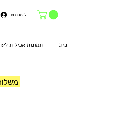
להתחברות
בית
תמונות אכילות לעו
באזור גוש דן או באיסוף עצמי בחנות
משלוח