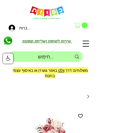
להתחברות
שירות לקוחות ושליחת תמונות
משלוחים: דרך
וולט
באזור גוש דן או באיסוף עצמי
בחנות