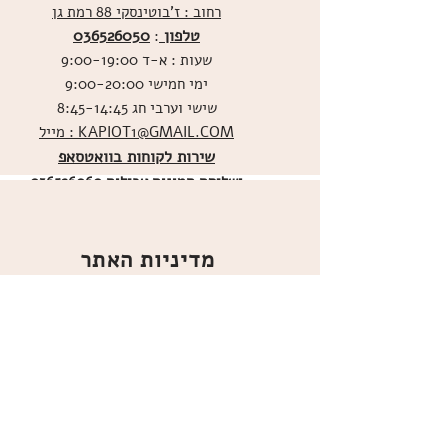
רחוב : ז'בוטינסקי 88 רמת גן
טלפון
036526050
:
שעות : א-ד 9:00-19:00
ימי חמישי 9:00-20:00
שישי וערבי חג 8:45-14:45
מייל : KAPIOT1@GMAIL.COM
שירות לקוחות בוואטסאפ
ו
שליחת תמונות אכילות
036526060
מדיניות האתר
ביטול עסקה
משלוחים
הצהרת נגישות
תקנון
אודות