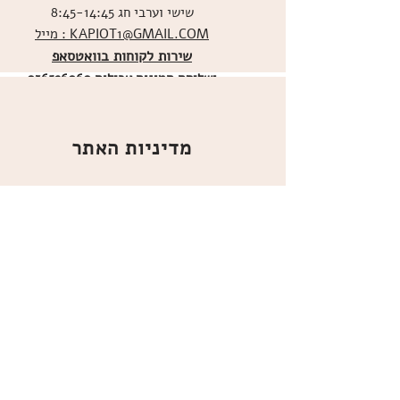
שישי וערבי חג 8:45-14:45
מייל : KAPIOT1@GMAIL.COM
שירות לקוחות בוואטסאפ
ו
שליחת תמונות אכילות
036526060
מדיניות האתר
ביטול עסקה
משלוחים
הצהרת נגישות
תקנון
אודות
מועדון הלקוחות