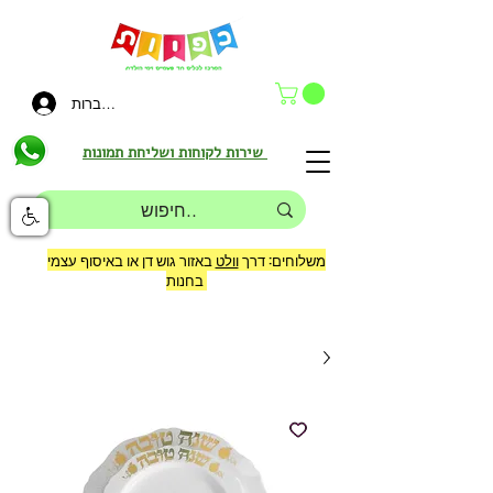
להתחברות
שירות לקוחות ושליחת תמונות
משלוחים: דרך
וולט
באזור גוש דן או באיסוף עצמי
בחנות