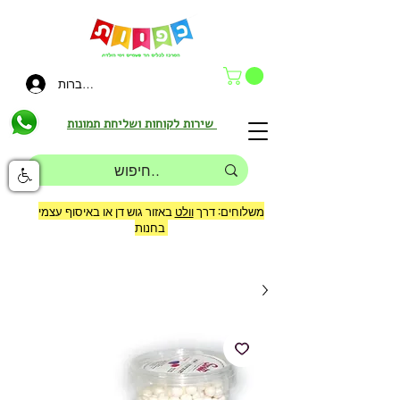
להתחברות
שירות לקוחות ושליחת תמונות
משלוחים: דרך
וולט
באזור גוש דן או באיסוף עצמי
בחנות