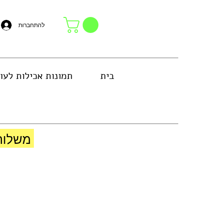
להתחברות
בית
תמונות אכילות לעו
באזור גוש דן או באיסוף עצמי בחנות
משלוח