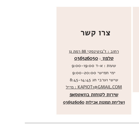
צרו קשר
רחוב : ז'בוטינסקי 88 רמת גן
טלפון
036526050
:
שעות : א-ד 9:00-19:00
ימי חמישי 9:00-20:00
שישי וערבי חג 8:45-14:45
מייל : KAPIOT1@GMAIL.COM
שירות לקוחות בוואטסאפ
ו
שליחת תמונות אכילות
036526060