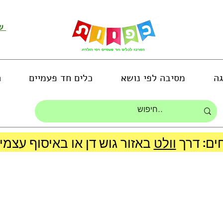
שירות לקוחות ושליחת תמונות
גה
מסיבה לפי נושא
כלים חד פעמיים
ה
ים: דרך
וולט