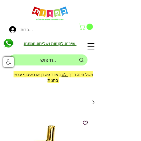
להתחברות
שירות לקוחות ושליחת תמונות
משלוחים: דרך
וולט
באזור גוש דן או באיסוף עצמי
בחנות