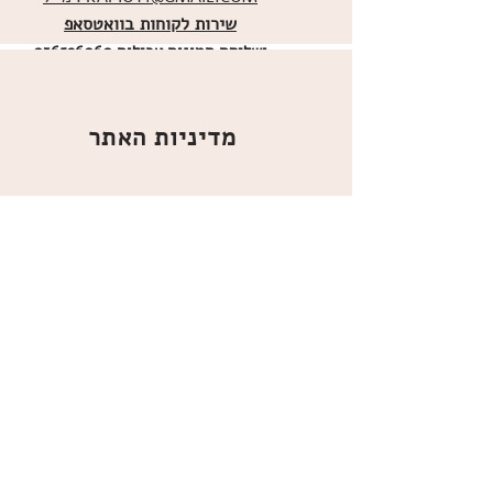
שירות לקוחות בוואטסאפ
ו
שליחת תמונות אכילות
036526060
מדיניות האתר
ביטול עסקה
משלוחים
הצהרת נגישות
תקנון
אודות
מועדון הלקוחות
הרשמו למועדון הלקוחות שלנו