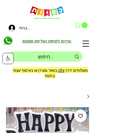
להתחברות
שירות לקוחות ושליחת תמונות
משלוחים: דרך
וולט
באזור גוש דן או באיסוף עצמי
בחנות