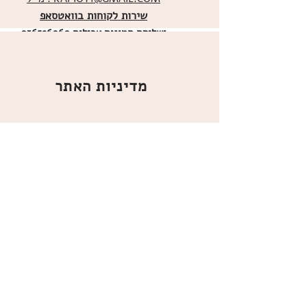
שירות לקוחות בוואטסאפ
ו
שליחת תמונות אכילות
036526060
מדיניות האתר
ביטול עסקה
משלוחים
הצהרת נגישות
תקנון
אודות
מועדון הלקוחות
הרשמו למועדון הלקוחות שלנו