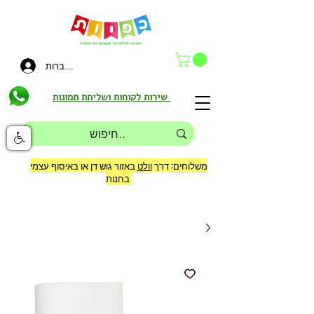
להתחברות
שירות לקוחות ושליחת תמונות
משלוחים: דרך
וולט
באזור גוש דן או באיסוף עצמי
בחנות