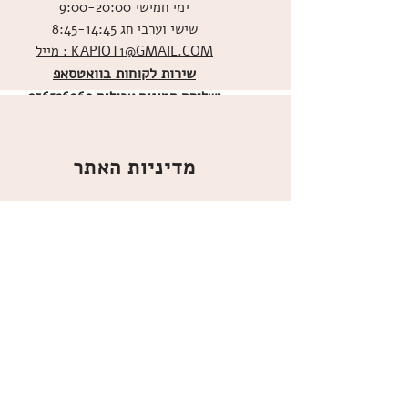
ימי חמישי 9:00-20:00
שישי וערבי חג 8:45-14:45
מייל : KAPIOT1@GMAIL.COM
שירות לקוחות בוואטסאפ
ו
שליחת תמונות אכילות
036526060
מדיניות האתר
ביטול עסקה
משלוחים
הצהרת נגישות
תקנון
אודות
מועדון הלקוחות