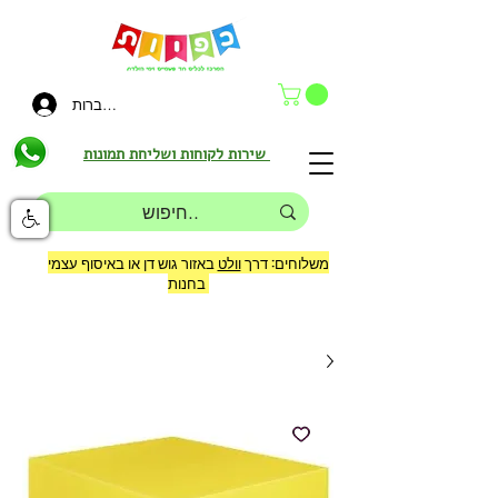
להתחברות
שירות לקוחות ושליחת תמונות
משלוחים: דרך
וולט
באזור גוש דן או באיסוף עצמי
בחנות