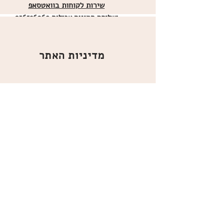
שירות לקוחות בוואטסאפ
ו
שליחת תמונות אכילות
036526060
מדיניות האתר
ביטול עסקה
משלוחים
הצהרת נגישות
תקנון
אודות
מועדון הלקוחות
הרשמו למועדון הלקוחות שלנו
כדי לקבל עידכונים, מוצרים חדשים