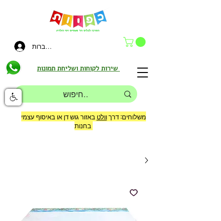
להתחברות
שירות לקוחות ושליחת תמונות
משלוחים: דרך
וולט
באזור גוש דן או באיסוף עצמי
בחנות