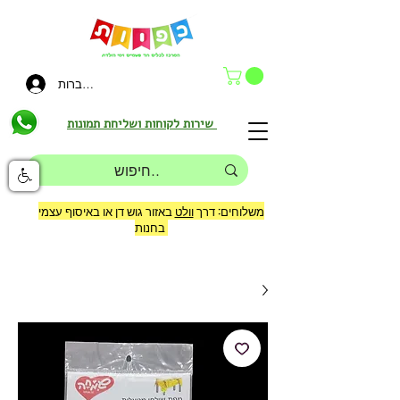
להתחברות
שירות לקוחות ושליחת תמונות
משלוחים: דרך
וולט
באזור גוש דן או באיסוף עצמי
בחנות