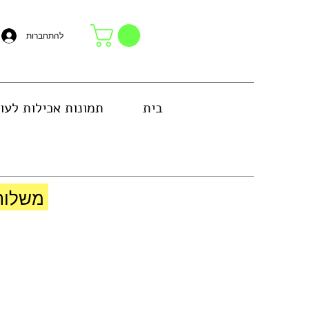
להתחברות
בית
תמונות אכילות לעו
באזור גוש דן או באיסוף עצמי בחנות
משלוח