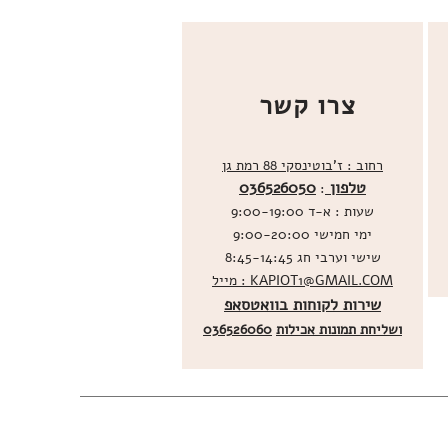
צרו קשר
רחוב : ז'בוטינסקי 88 רמת גן
טלפון
036526050
:
שעות : א-ד 9:00-19:00
ימי חמישי 9:00-20:00
שישי וערבי חג 8:45-14:45
מייל : KAPIOT1@GMAIL.COM
שירות לקוחות בוואטסאפ
ו
שליחת תמונות אכילות
036526060