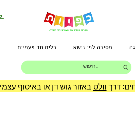
שירות לקוחות ושליחת תמונות
גה
מסיבה לפי נושא
כלים חד פעמיים
ה
ים: דרך
וולט