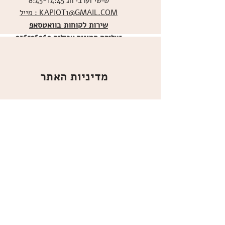
שישי וערבי חג 8:45-14:45
מייל : KAPIOT1@GMAIL.COM
שירות לקוחות בוואטסאפ
ו
שליחת תמונות אכילות
036526060
מדיניות האתר
ביטול עסקה
משלוחים
הצהרת נגישות
תקנון
אודות
מועדון הלקוחות