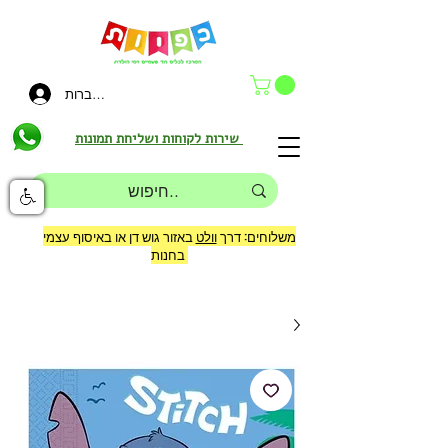
להתחברות
שירות לקוחות ושליחת תמונות
משלוחים: דרך
וולט
באזור גוש דן או באיסוף עצמי
בחנות