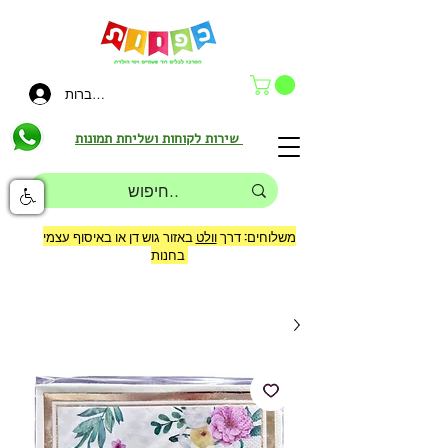
להתחברות
שירות לקוחות ושליחת תמונות
משלוחים: דרך
וולט
באזור גוש דן או באיסוף עצמי
בחנות