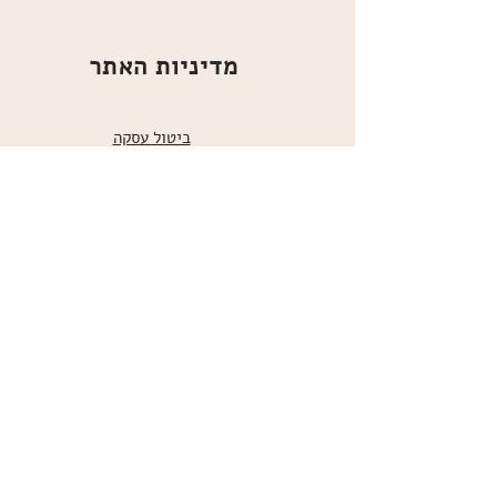
מדיניות האתר
ביטול עסקה
משלוחים
הצהרת נגישות
תקנון
אודות
מועדון הלקוחות
הרשמו למועדון הלקוחות שלנו
כדי לקבל עידכונים, מוצרים חדשים
ומבצעים לחברי המועדון