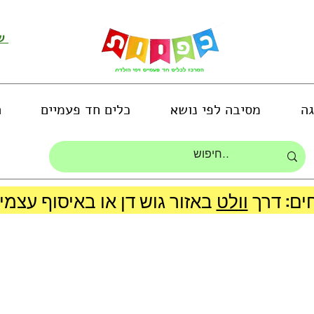
שירות לקוחות ושליחת תמונות
גה
מסיבה לפי נושא
כלים חד פעמיים
ה
ים: דרך
וולט