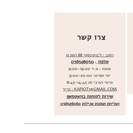
צרו קשר
רחוב : ז'בוטינסקי 88 רמת גן
טלפון
036526050
:
שעות : א-ד 9:00-19:00
ימי חמישי 9:00-20:00
שישי וערבי חג 8:45-14:45
מייל : KAPIOT1@GMAIL.COM
שירות לקוחות בוואטסאפ
ו
שליחת תמונות אכילות
036526060