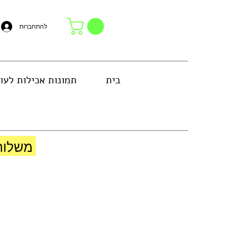
להתחברות
בית
תמונות אכילות לעו
באזור גוש דן או באיסוף עצמי בחנות
משלוח