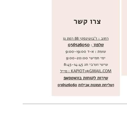
צרו קשר
רחוב : ז'בוטינסקי 88 רמת גן
טלפון
036526050
:
שעות : א-ד 9:00-19:00
ימי חמישי 9:00-20:00
שישי וערבי חג 8:45-14:45
מייל : KAPIOT1@GMAIL.COM
שירות לקוחות בוואטסאפ
ו
שליחת תמונות אכילות
036526060