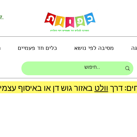
שירות לקוחות ושליחת תמונות
גה
מסיבה לפי נושא
כלים חד פעמיים
ה
ים: דרך
וולט