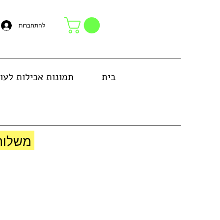
להתחברות
בית
תמונות אכילות לעו
באזור גוש דן או באיסוף עצמי בחנות
משלוח