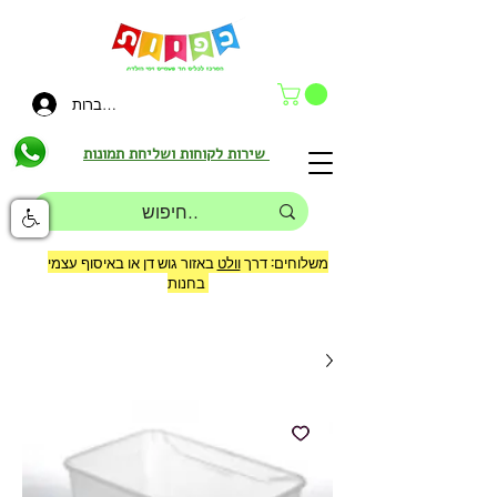
להתחברות
שירות לקוחות ושליחת תמונות
משלוחים: דרך
וולט
באזור גוש דן או באיסוף עצמי
בחנות