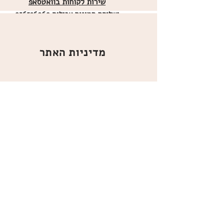
שירות לקוחות בוואטסאפ
ו
שליחת תמונות אכילות
036526060
מדיניות האתר
ביטול עסקה
משלוחים
הצהרת נגישות
תקנון
אודות
מועדון הלקוחות
הרשמו למועדון הלקוחות שלנו
כדי לקבל עידכונים, מוצרים חדשים